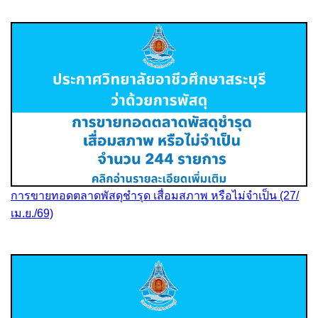
การขายทอดตลาดพัสดุชำรุด เสื่อมสภาพ หรือไม่จำเป็น (27/
เม.ย./69)