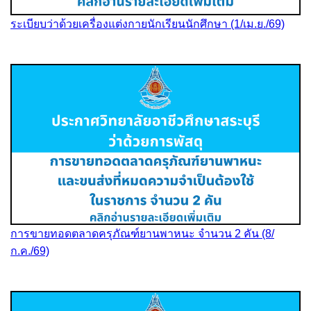
ระเบียบว่าด้วยเครื่องแต่งกายนักเรียนนักศึกษา (1/เม.ย./69)
การขายทอดตลาดครุภัณฑ์ยานพาหนะ จำนวน 2 คัน (8/
ก.ค./69)