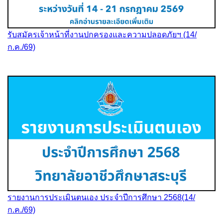
รับสมัครเจ้าหน้าที่งานปกครองและความปลอดภัยฯ (14/
ก.ค./69)
รายงานการประเมินตนเอง ประจำปีการศึกษา 2568(14/
ก.ค./69)